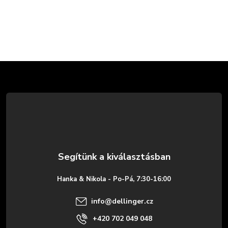
L
á
b
l
é
Hanka & Nikola - Po-Pá, 7:30-16:00
c
info
@
dellinger.cz
+420 702 049 048