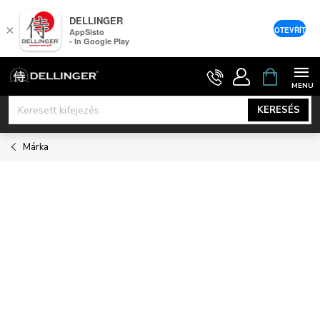
DELLINGER
×
OTEVŘÍT
AppSisto
- In Google Play
Ugrás
KOSÁR
a
fő
KERESÉS
tartalomhoz
Márka