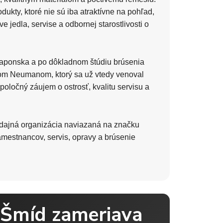
kty, ktoré nie sú iba atraktívne na pohľad,
e jedla, servise a odbornej starostlivosti o
 Japonska a po dôkladnom štúdiu brúsenia
kom Neumanom, ktorý sa už vtedy venoval
poločný záujem o ostrosť, kvalitu servisu a
redajná organizácia naviazaná na značku
zamestnancov, servis, opravy a brúsenie
 Šmíd zameriava