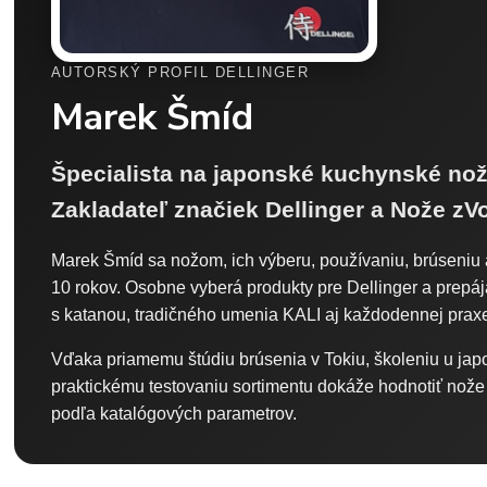
AUTORSKÝ PROFIL DELLINGER
Marek Šmíd
Špecialista na japonské kuchynské nož
Zakladateľ značiek Dellinger a Nože zVo
Marek Šmíd sa nožom, ich výberu, používaniu, brúseniu 
10 rokov. Osobne vyberá produkty pre Dellinger a prepá
s katanou, tradičného umenia KALI aj každodennej pra
Vďaka priamemu štúdiu brúsenia v Tokiu, školeniu u jap
praktickému testovaniu sortimentu dokáže hodnotiť nože a
podľa katalógových parametrov.