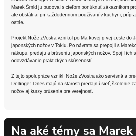
Marek Šmíd ju budoval s cieľom ponúknuť zákazníkom produ
ale obstáli aj pri každodennom používaní v kuchyni, príprav
ostrie.
Projekt Nože zVostra vznikol po Markovej prvej ceste do
japonských nožov v Tokiu. Po návrate sa prepojil s Mare
nákupu, predaju a brúseniu japonských nožov. Spojil ich s
odovzdávanie praktických skúseností.
Z tejto spolupráce vznikli Nože zVostra ako servisná a p
Dellinger. Dnes majú na starosti predajnú sieť, školenie 
nožov aj kurzy brúsenia pre verejnosť.
Na aké témy sa Marek