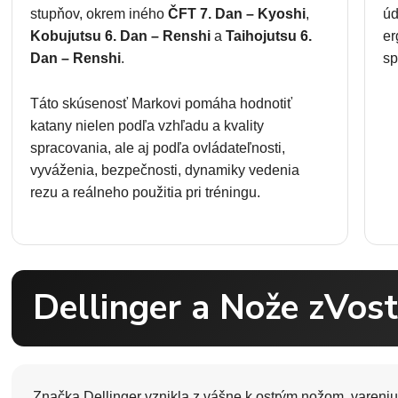
stupňov, okrem iného
ČFT 7. Dan – Kyoshi
,
úd
Kobujutsu 6. Dan – Renshi
a
Taihojutsu 6.
er
Dan – Renshi
.
sp
Táto skúsenosť Markovi pomáha hodnotiť
katany nielen podľa vzhľadu a kvality
spracovania, ale aj podľa ovládateľnosti,
vyváženia, bezpečnosti, dynamiky vedenia
rezu a reálneho použitia pri tréningu.
Dellinger a Nože zVost
Značka Dellinger vznikla z vášne k ostrým nožom, vareniu