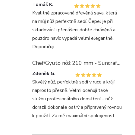
Tomáš K.
Kvalitně zpracovaná dřevěná saya, která
na můj nůž perfektně sedí. Čepel je při
skladování i přenášení dobře chráněná a
pouzdro navíc vypadá velmi elegantně.
Doporučuji.
Chef/Gyuto nôž 210 mm - Suncraft SENZO PROFESSIONAL SG2 Prášková oceľ
Zdeněk G.
Skvělý nůž, perfektně sedí v ruce a krájí
naprosto přesně. Velmi oceňuji také
službu profesionálního doostření – nůž
dorazil dokonale ostrý a připravený rovnou
k použití. Za mě maximální spokojenost.