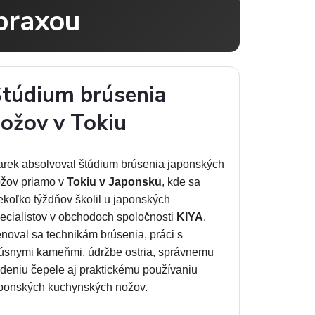
praxou
túdium brúsenia
ožov v Tokiu
rek absolvoval štúdium brúsenia japonských
žov priamo v
Tokiu v Japonsku
, kde sa
ekoľko týždňov školil u japonských
ecialistov v obchodoch spoločnosti
KIYA
.
noval sa technikám brúsenia, práci s
úsnymi kameňmi, údržbe ostria, správnemu
deniu čepele aj praktickému používaniu
ponských kuchynských nožov.