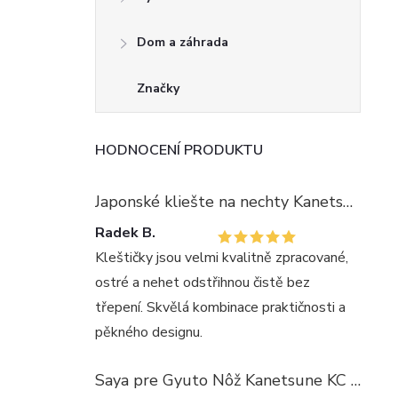
Dom a záhrada
Značky
HODNOCENÍ PRODUKTU
Japonské kliešte na nechty Kanetsune KC-056 KUMADORI
Radek B.
Kleštičky jsou velmi kvalitně zpracované,
ostré a nehet odstřihnou čistě bez
třepení. Skvělá kombinace praktičnosti a
pěkného designu.
Saya pre Gyuto Nôž Kanetsune KC Séria - Drevená, 240 mm