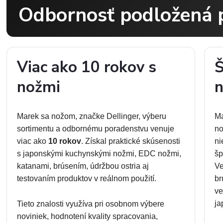
Odbornosť podložená 
Viac ako 10 rokov s
Š
nožmi
n
Marek sa nožom, značke Dellinger, výberu
Ma
sortimentu a odbornému poradenstvu venuje
no
viac ako
10 rokov
. Získal praktické skúsenosti
ni
s japonskými kuchynskými nožmi, EDC nožmi,
šp
katanami, brúsením, údržbou ostria aj
Ve
testovaním produktov v reálnom použití.
br
ve
ja
Tieto znalosti využíva pri osobnom výbere
noviniek, hodnotení kvality spracovania,