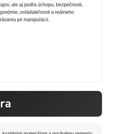
ajov, ale aj podľa úchopu, bezpečnosti,
gonómie, ovládateľnosti a reálneho
rávania pri manipulácii.
ra
, kvalitným materiálom a poctivému remeslu.