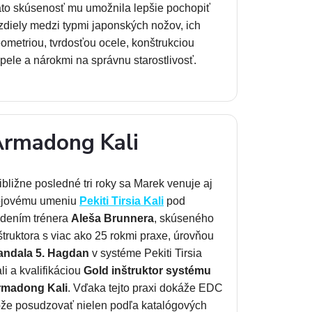
to skúsenosť mu umožnila lepšie pochopiť
zdiely medzi typmi japonských nožov, ich
ometriou, tvrdosťou ocele, konštrukciou
pele a nárokmi na správnu starostlivosť.
rmadong Kali
ibližne posledné tri roky sa Marek venuje aj
ojovému umeniu
Pekiti Tirsia Kali
pod
dením trénera
Aleša Brunnera
, skúseného
štruktora s viac ako 25 rokmi praxe, úrovňou
andala 5. Hagdan
v systéme Pekiti Tirsia
li a kvalifikáciou
Gold inštruktor systému
rmadong Kali
. Vďaka tejto praxi dokáže EDC
že posudzovať nielen podľa katalógových