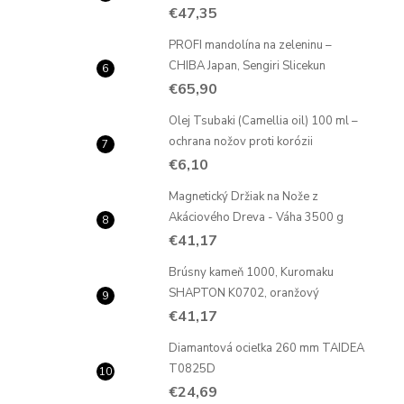
€47,35
PROFI mandolína na zeleninu –
CHIBA Japan, Sengiri Slicekun
€65,90
Olej Tsubaki (Camellia oil) 100 ml –
ochrana nožov proti korózii
€6,10
Magnetický Držiak na Nože z
Akáciového Dreva - Váha 3500 g
€41,17
Brúsny kameň 1000, Kuromaku
SHAPTON K0702, oranžový
€41,17
Diamantová ocieľka 260 mm TAIDEA
T0825D
€24,69