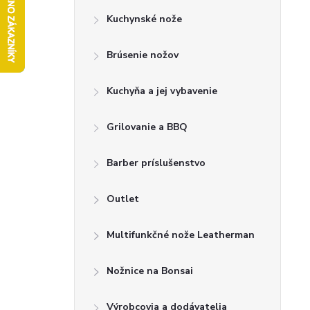
Kuchynské nože
n
Brúsenie nožov
ý
p
Kuchyňa a jej vybavenie
a
Grilovanie a BBQ
n
Barber príslušenstvo
e
Outlet
l
Multifunkčné nože Leatherman
Nožnice na Bonsai
Výrobcovia a dodávatelia