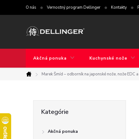
Prejsť
O nás
Vernostný program Dellinger
Kontakty
na
obsah
Akčná ponuka
Kuchynské nože
Marek Šmíd – odborník na japonské nože, nože EDC a 
Domov
B
Preskočiť
Kategórie
kategórie
o
Akčná ponuka
č