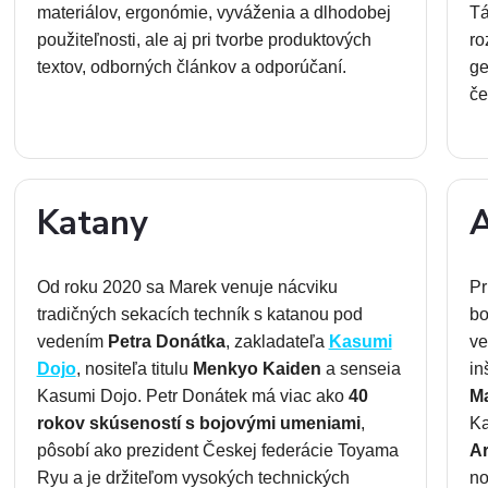
materiálov, ergonómie, vyváženia a dlhodobej
Tá
použiteľnosti, ale aj pri tvorbe produktových
ro
textov, odborných článkov a odporúčaní.
ge
če
Katany
A
Od roku 2020 sa Marek venuje nácviku
Pr
tradičných sekacích techník s katanou pod
b
vedením
Petra Donátka
, zakladateľa
Kasumi
ve
Dojo
, nositeľa titulu
Menkyo Kaiden
a senseia
in
Kasumi Dojo. Petr Donátek má viac ako
40
M
rokov skúseností s bojovými umeniami
,
Ka
pôsobí ako prezident Českej federácie Toyama
A
Ryu a je držiteľom vysokých technických
no