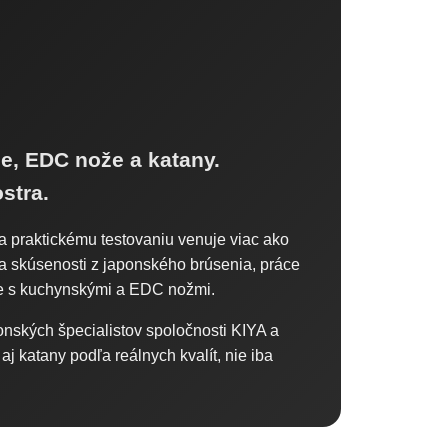
e, EDC nože a katany.
stra.
a praktickému testovaniu venuje viac ako
ja skúsenosti z japonského brúsenia, práce
xe s kuchynskými a EDC nožmi.
onských špecialistov spoločnosti KIYA a
j katany podľa reálnych kvalít, nie iba