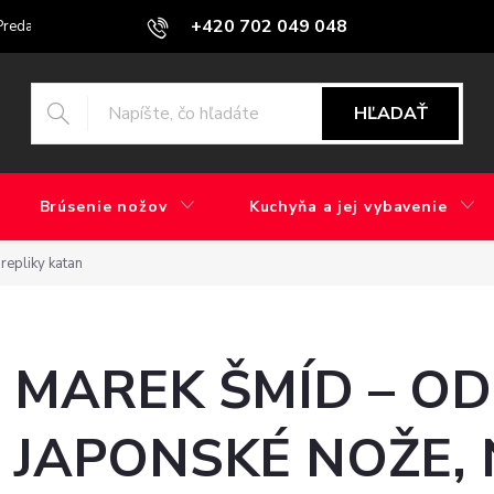
+420 702 049 048
Predajne
Blog
Aký je rozdiel medzi brúsením v továrni a ručným b
HĽADAŤ
Brúsenie nožov
Kuchyňa a jej vybavenie
repliky katan
MAREK ŠMÍD – O
JAPONSKÉ NOŽE, 