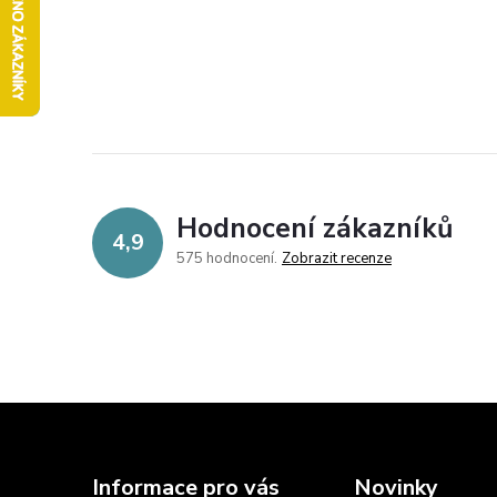
Hodnocení zákazníků
4,9
575 hodnocení
Zobrazit recenze
Z
á
Informace pro vás
Novinky