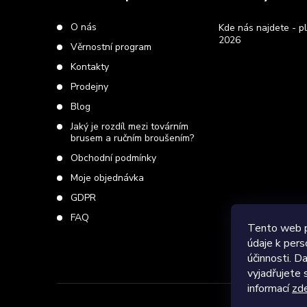
p
O nás
Kde nás najdete - pl
2026
Věrnostní program
a
Kontakty
t
Prodejny
Blog
í
Jaký je rozdíl mezi továrním
brusem a ručním broušením?
Obchodní podmínky
Moje objednávka
GDPR
FAQ
Tento web p
údaje k pers
účinnosti. 
vyjadřujete 
informací
zd