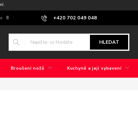
ní.
+420 702 049 048
Blog
Jaký je rozdíl mezi továrním brusem a ručním broušením?
HLEDAT
Broušení nožů
Kuchyně a její vybavení