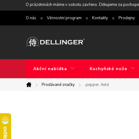
Přejít
O prázdninách máme v sobotu zavřeno. Děkujeme za pochope
na
O nás
Věrnostní program
Kontakty
Prodejny
obsah
Akční nabídka
Kuchyňské nože
Prodávané značky
.pepper..field
Domů