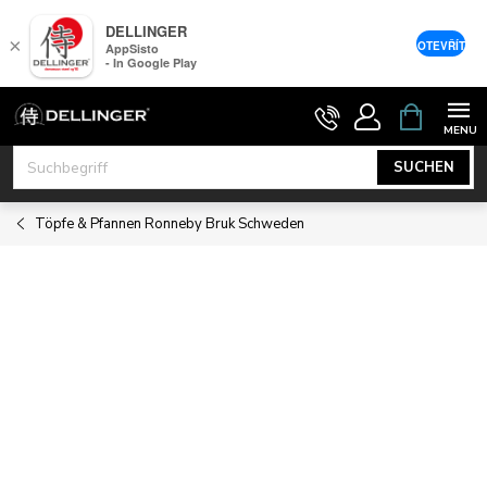
DELLINGER
×
OTEVŘÍT
AppSisto
- In Google Play
Zum
WARENK
Inhalt
springen
SUCHEN
Töpfe & Pfannen Ronneby Bruk Schweden