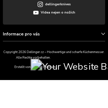
e
dellingerknives
Videa nejen o nožích
Informace pro vás
Copyright 2026
Dellinger.cz – Hochwertige und scharfe Küchenmesser
.
Alle Rechte vorbehalten.
Cookie-Einstellungen ändern
Erstellt von Shoptet Premium