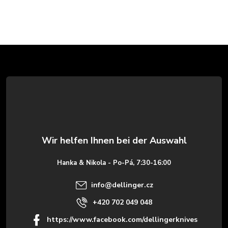
F
u
ß
z
e
Hanka & Nikola - Po-Pá, 7:30-16:00
i
info
@
dellinger.cz
l
+420 702 049 048
https://www.facebook.com/dellingerknives