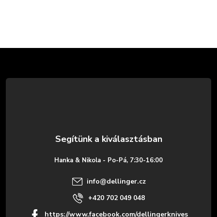
L
á
b
l
é
Hanka & Nikola - Po-Pá, 7:30-16:00
c
info
@
dellinger.cz
+420 702 049 048
https://www.facebook.com/dellingerknives