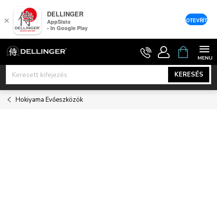
DELLINGER
×
OTEVŘÍT
AppSisto
- In Google Play
Ugrás
KOSÁR
a
fő
KERESÉS
tartalomhoz
Hokiyama Evőeszközök