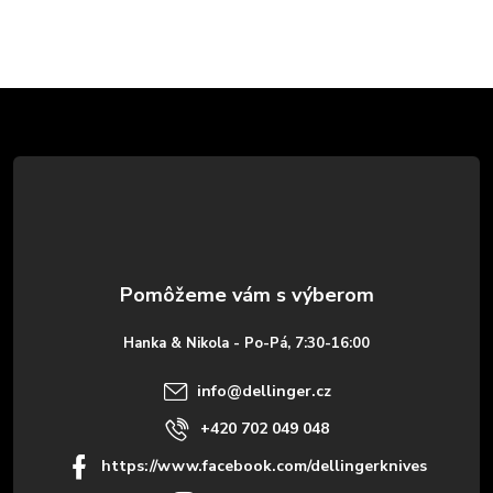
Z
á
p
ä
t
Hanka & Nikola - Po-Pá, 7:30-16:00
i
info
@
dellinger.cz
e
+420 702 049 048
https://www.facebook.com/dellingerknives