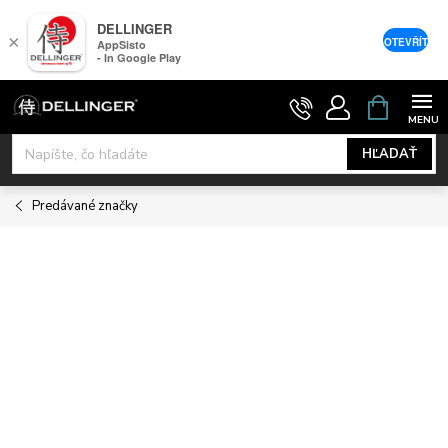
DELLINGER
×
OTEVŘÍT
AppSisto
- In Google Play
Prejsť
NÁKUPNÝ
KOŠÍK
na
obsah
HĽADAŤ
Predávané značky