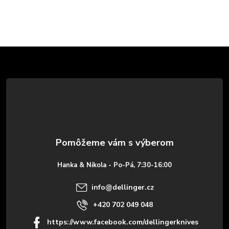
Z
á
p
ä
t
Hanka & Nikola - Po-Pá, 7:30-16:00
i
info
@
dellinger.cz
e
+420 702 049 048
https://www.facebook.com/dellingerknives