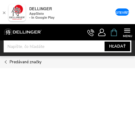
DELLINGER
×
OTEVŘÍT
AppSisto
- In Google Play
Prejsť
NÁKUPNÝ
KOŠÍK
na
obsah
HĽADAŤ
Predávané značky