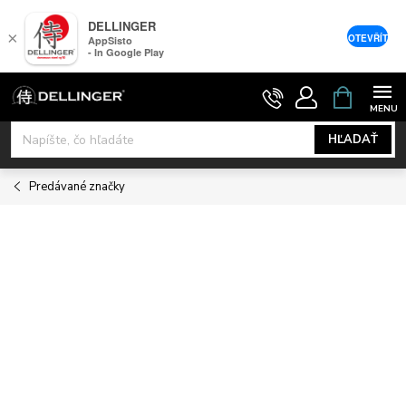
DELLINGER
×
OTEVŘÍT
AppSisto
- In Google Play
Prejsť
NÁKUPNÝ
KOŠÍK
na
obsah
HĽADAŤ
Predávané značky