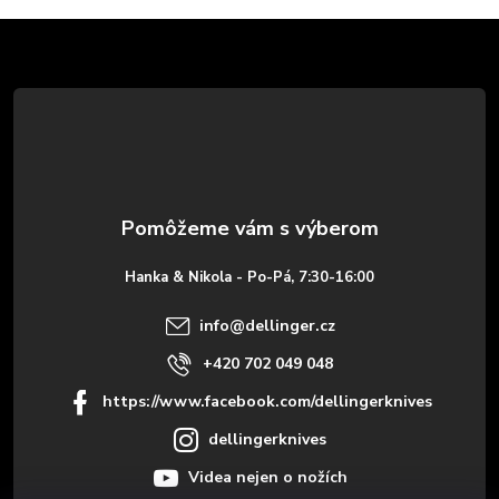
Z
á
p
ä
t
Hanka & Nikola - Po-Pá, 7:30-16:00
i
info
@
dellinger.cz
e
+420 702 049 048
https://www.facebook.com/dellingerknives
dellingerknives
Videa nejen o nožích