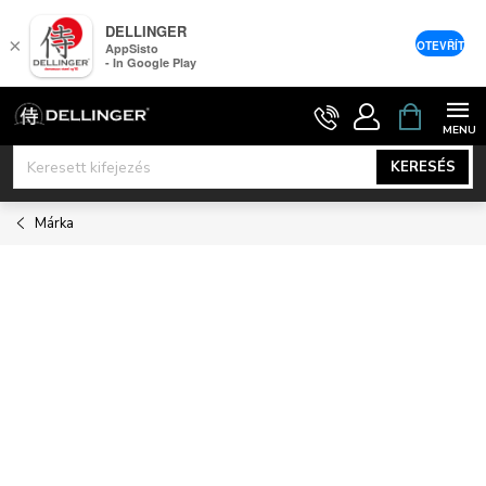
DELLINGER
×
OTEVŘÍT
AppSisto
- In Google Play
Ugrás
KOSÁR
a
fő
KERESÉS
tartalomhoz
Márka