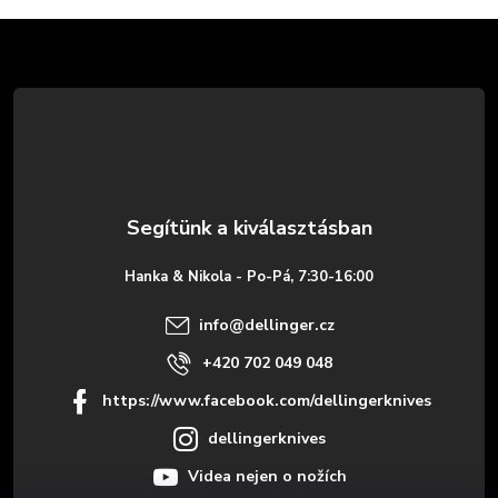
L
á
b
l
é
Hanka & Nikola - Po-Pá, 7:30-16:00
c
info
@
dellinger.cz
+420 702 049 048
https://www.facebook.com/dellingerknives
dellingerknives
Videa nejen o nožích