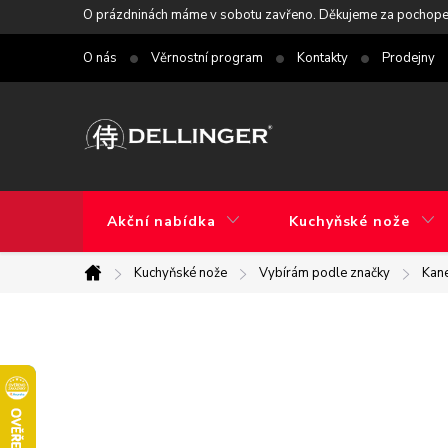
Přejít
O prázdninách máme v sobotu zavřeno. Děkujeme za pochope
na
O nás
Věrnostní program
Kontakty
Prodejny
obsah
Akční nabídka
Kuchyňské nože
Kuchyňské nože
Vybírám podle značky
Kan
Domů