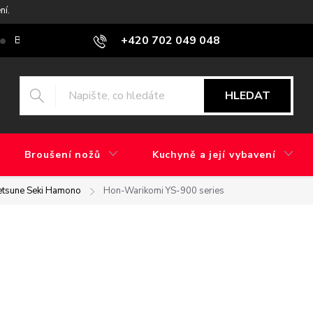
ní.
+420 702 049 048
Blog
Jaký je rozdíl mezi továrním brusem a ručním broušením?
HLEDAT
Broušení nožů
Kuchyně a její vybavení
etsune Seki Hamono
Hon-Warikomi YS-900 series