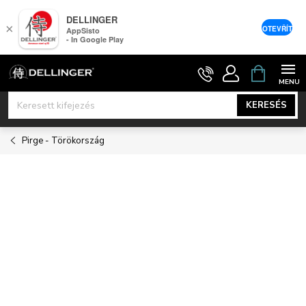
DELLINGER
×
OTEVŘÍT
AppSisto
- In Google Play
Ugrás
KOSÁR
a
fő
KERESÉS
tartalomhoz
Pirge - Törökország