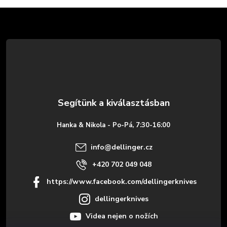
L
á
b
l
é
Hanka & Nikola - Po-Pá, 7:30-16:00
c
info
@
dellinger.cz
+420 702 049 048
https://www.facebook.com/dellingerknives
dellingerknives
Videa nejen o nožích