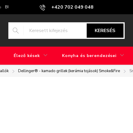
+420 702 049 048
Blog
Mi a különbség a gyári csiszolás és a kézi csiszolás között?
KERESÉS
Élező kések
Konyha és berendezései
allók
Dellinger® - kamado grillek (kerámia tojások) Smoke&Fire
S