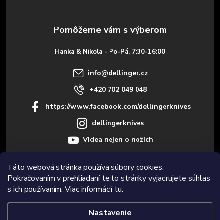
ä
t
Hanka & Nikola - Po-Pá, 7:30-16:00
i
info
@
dellinger.cz
e
+420 702 049 048
https://www.facebook.com/dellingerknives
dellingerknives
Videa nejen o nožích
Táto webová stránka používa súbory cookies.
Pokračovaním v prehliadaní tejto stránky vyjadrujete súhlas
Informace pro vás
s ich používaním. Viac informácií
tu
.
Nastavenie