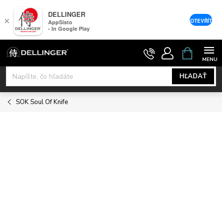
DELLINGER
×
OTEVŘÍT
AppSisto
- In Google Play
Prejsť
NÁKUPNÝ
KOŠÍK
na
obsah
HĽADAŤ
SOK Soul Of Knife