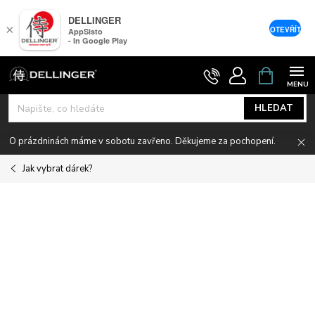
DELLINGER
×
OTEVŘÍT
AppSisto
- In Google Play
Přejít
NÁKUPNÍ
KOŠÍK
na
obsah
HLEDAT
O prázdninách máme v sobotu zavřeno. Děkujeme za pochopení.
Jak vybrat dárek?