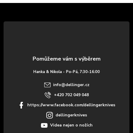
Z
á
p
a
t
Hanka & Nikola - Po-Pá, 7:30-16:00
í
info
@
dellinger.cz
+420 702 049 048
https://www.facebook.com/dellingerknives
dellingerknives
Videa nejen o nožích