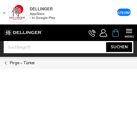
DELLINGER
×
OTEVŘÍT
AppSisto
- In Google Play
Zum
WARENK
Inhalt
springen
SUCHEN
Pirge – Türkei