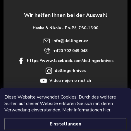
z
e
Hanka & Nikola - Po-Pá, 7:30-16:00
i
info
@
dellinger.cz
l
+420 702 049 048
https://www.facebook.com/dellingerknives
e
dellingerknives
Videa nejen o nožích
Diese Website verwendet Cookies. Durch das weitere
Surfen auf dieser Website erklären Sie sich mit deren
Informace pro vás
Verwendung einverstanden. Mehr Informationen
hier
.
Einstellungen
Copyright 2026
Dellinger.cz – Hochwertige und scharfe Küchenmesser
.