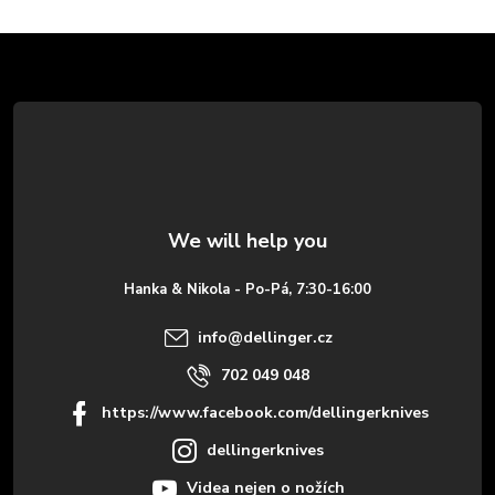
F
o
o
t
e
Hanka & Nikola - Po-Pá, 7:30-16:00
r
info
@
dellinger.cz
702 049 048
https://www.facebook.com/dellingerknives
dellingerknives
Videa nejen o nožích