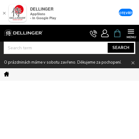
DELLINGER
×
OTEVŘÍT
AppSisto
- In Google Play
Skip
SHOPPIN
CART
to
content
SEARCH
O prázdninách máme v sobotu zavřeno. Děkujeme za pochopení.
Home