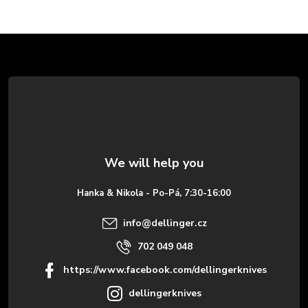
F
o
o
t
e
Hanka & Nikola - Po-Pá, 7:30-16:00
r
info
@
dellinger.cz
702 049 048
https://www.facebook.com/dellingerknives
dellingerknives