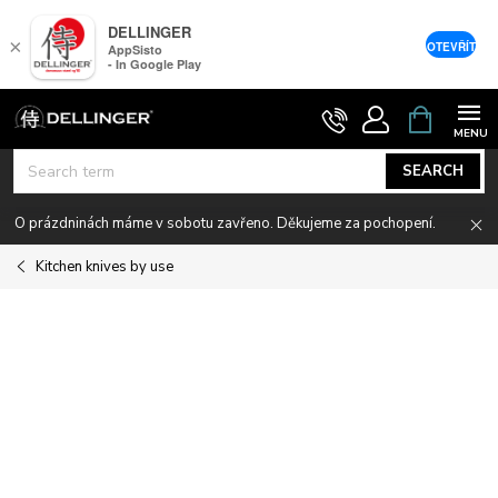
DELLINGER
×
OTEVŘÍT
AppSisto
- In Google Play
Skip
SHOPPIN
CART
to
content
SEARCH
O prázdninách máme v sobotu zavřeno. Děkujeme za pochopení.
Kitchen knives by use