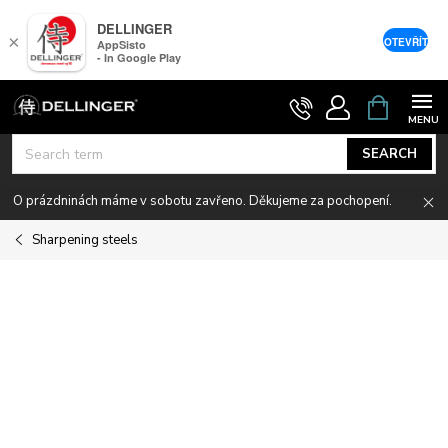
DELLINGER
×
OTEVŘÍT
AppSisto
- In Google Play
Skip
SHOPPIN
CART
to
content
SEARCH
O prázdninách máme v sobotu zavřeno. Děkujeme za pochopení.
Sharpening steels