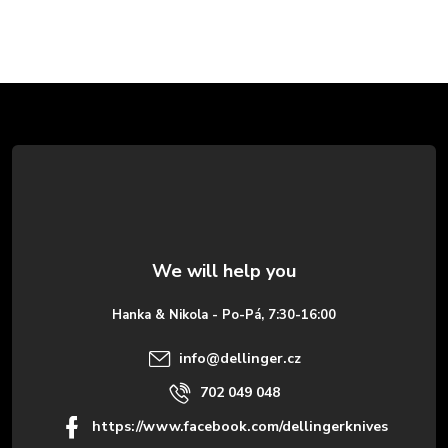
F
o
o
t
e
Hanka & Nikola - Po-Pá, 7:30-16:00
r
info
@
dellinger.cz
702 049 048
https://www.facebook.com/dellingerknives