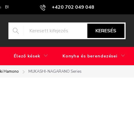
+420 702 049 048
Blog
Mi a különbség a gyári csiszolás és a kézi csiszolás között?
KERESÉS
Élező kések
Konyha és berendezései
eki Hamono
MUKASHI-NAGARANO Series