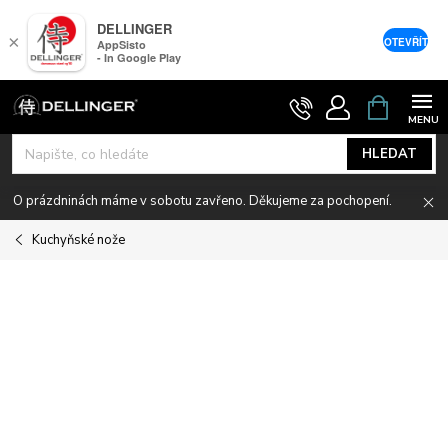
DELLINGER
×
OTEVŘÍT
AppSisto
- In Google Play
Přejít
NÁKUPNÍ
KOŠÍK
na
obsah
HLEDAT
O prázdninách máme v sobotu zavřeno. Děkujeme za pochopení.
Kuchyňské nože