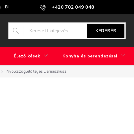
+420 702 049 048
Blog
Mi a különbség a gyári csiszolás és a kézi csiszolás között?
KERESÉS
Élező kések
Konyha és berendezései
Nyolcszögletű teljes Damaszkusz