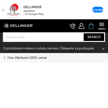
DELLINGER
×
OTEVŘÍT
AppSisto
- In Google Play
Skip
SHOPPIN
CART
to
content
SEARCH
O prázdninách máme v sobotu zavřeno. Děkujeme za pochopení.
Hon-Warikomi 2000-series