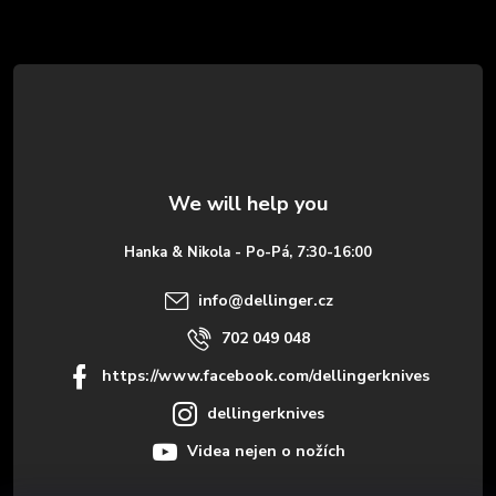
F
o
o
t
e
Hanka & Nikola - Po-Pá, 7:30-16:00
r
info
@
dellinger.cz
702 049 048
https://www.facebook.com/dellingerknives
dellingerknives
Videa nejen o nožích