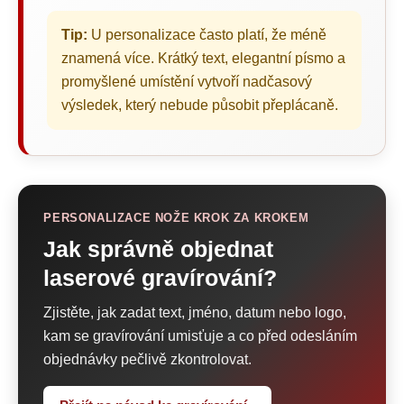
Tip:
U personalizace často platí, že méně
znamená více. Krátký text, elegantní písmo a
promyšlené umístění vytvoří nadčasový
výsledek, který nebude působit přeplácaně.
PERSONALIZACE NOŽE KROK ZA KROKEM
Jak správně objednat
laserové gravírování?
Zjistěte, jak zadat text, jméno, datum nebo logo,
kam se gravírování umisťuje a co před odesláním
objednávky pečlivě zkontrolovat.