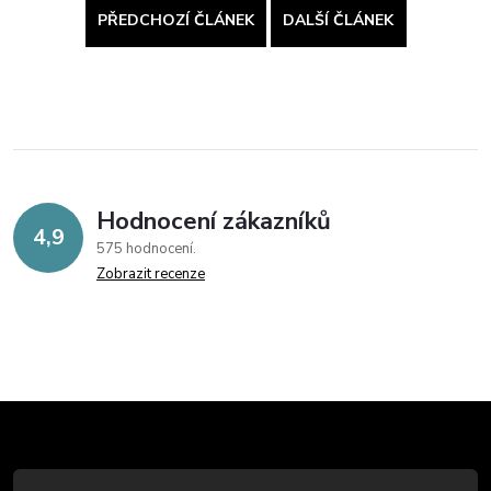
PŘEDCHOZÍ ČLÁNEK
DALŠÍ ČLÁNEK
Hodnocení zákazníků
4,9
575 hodnocení
Zobrazit recenze
Z
á