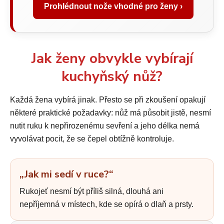
Prohlédnout nože vhodné pro ženy ›
Jak ženy obvykle vybírají
kuchyňský nůž?
Každá žena vybírá jinak. Přesto se při zkoušení opakují
některé praktické požadavky: nůž má působit jistě, nesmí
nutit ruku k nepřirozenému sevření a jeho délka nemá
vyvolávat pocit, že se čepel obtížně kontroluje.
„Jak mi sedí v ruce?“
Rukojeť nesmí být příliš silná, dlouhá ani
nepříjemná v místech, kde se opírá o dlaň a prsty.