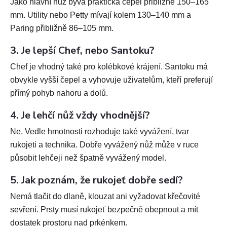
Jako hlavní nůž bývá praktická čepel přibližně 150–165
mm. Utility nebo Petty mívají kolem 130–140 mm a
Paring přibližně 86–105 mm.
3. Je lepší Chef, nebo Santoku?
Chef je vhodný také pro kolébkové krájení. Santoku má
obvykle vyšší čepel a vyhovuje uživatelům, kteří preferují
přímý pohyb nahoru a dolů.
4. Je lehčí nůž vždy vhodnější?
Ne. Vedle hmotnosti rozhoduje také vyvážení, tvar
rukojeti a technika. Dobře vyvážený nůž může v ruce
působit lehčeji než špatně vyvážený model.
5. Jak poznám, že rukojeť dobře sedí?
Nemá tlačit do dlaně, klouzat ani vyžadovat křečovité
sevření. Prsty musí rukojeť bezpečně obepnout a mít
dostatek prostoru nad prkénkem.