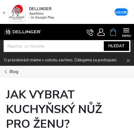
DELLINGER
×
OTEVŘÍT
AppSisto
- In Google Play
Přejít
NÁKUPNÍ
KOŠÍK
na
obsah
HLEDAT
O prázdninách máme v sobotu zavřeno. Děkujeme za pochopení.
Blog
JAK VYBRAT
KUCHYŇSKÝ NŮŽ
PRO ŽENU?