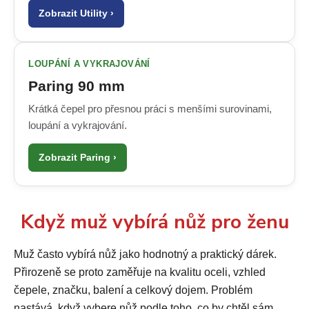
Zobrazit Utility ›
LOUPÁNÍ A VYKRAJOVÁNÍ
Paring 90 mm
Krátká čepel pro přesnou práci s menšími surovinami,
loupání a vykrajování.
Zobrazit Paring ›
Když muž vybírá nůž pro ženu
Muž často vybírá nůž jako hodnotný a praktický dárek.
Přirozeně se proto zaměřuje na kvalitu oceli, vzhled
čepele, značku, balení a celkový dojem. Problém
nastává, když vybere nůž podle toho, co by chtěl sám,