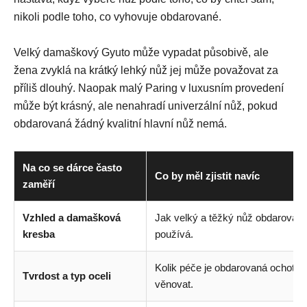
nikoli podle toho, co vyhovuje obdarované.
Velký damaškový Gyuto může vypadat působivě, ale
žena zvyklá na krátký lehký nůž jej může považovat za
příliš dlouhý. Naopak malý Paring v luxusním provedení
může být krásný, ale nenahradí univerzální nůž, pokud
obdarovaná žádný kvalitní hlavní nůž nemá.
Na co se dárce často
Co by měl zjistit navíc
zaměří
Vzhled a damašková
Jak velký a těžký nůž obdarovan
kresba
používá.
Kolik péče je obdarovaná ochotná
Tvrdost a typ oceli
věnovat.