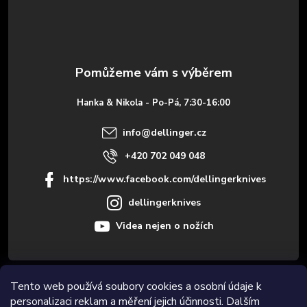
p
a
t
Hanka & Nikola - Po-Pá, 7:30-16:00
í
info
@
dellinger.cz
+420 702 049 048
https://www.facebook.com/dellingerknives
dellingerknives
Videa nejen o nožích
Informace pro vás
Tento web používá soubory cookies a osobní údaje k
personalizaci reklam a měření jejich účinnosti. Dalším