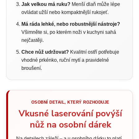
Jak velkou má ruku?
Menší dlaň může lépe
ovládat užší nebo kompaktnější rukojeť.
Má ráda lehké, nebo robustnější nástroje?
Všimněte si, po kterém noži v kuchyni sahá
nejčastěji.
Chce nůž udržovat?
Kvalitní ostří potřebuje
vhodné prkénko, ruční mytí a pravidelné
broušení.
OSOBNÍ DETAIL, KTERÝ ROZHODUJE
Vkusné laserování povýší
nůž na osobní dárek
Na detailech záleží – a u osobního dárku to platí