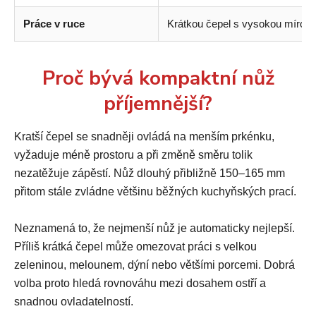
Práce v ruce
Krátkou čepel s vysokou mírou k
Proč bývá kompaktní nůž
příjemnější?
Kratší čepel se snadněji ovládá na menším prkénku,
vyžaduje méně prostoru a při změně směru tolik
nezatěžuje zápěstí. Nůž dlouhý přibližně 150–165 mm
přitom stále zvládne většinu běžných kuchyňských prací.
Neznamená to, že nejmenší nůž je automaticky nejlepší.
Příliš krátká čepel může omezovat práci s velkou
zeleninou, melounem, dýní nebo většími porcemi. Dobrá
volba proto hledá rovnováhu mezi dosahem ostří a
snadnou ovladatelností.