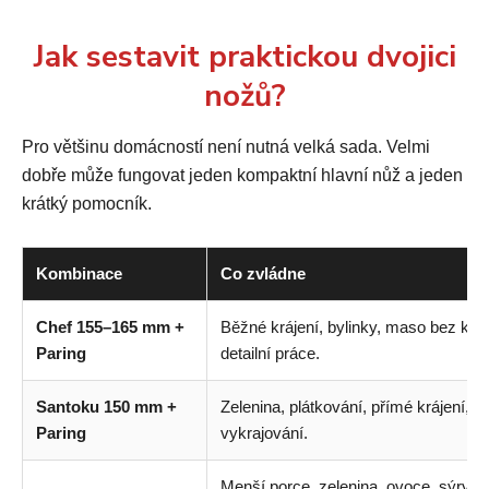
Jak sestavit praktickou dvojici
nožů?
Pro většinu domácností není nutná velká sada. Velmi
dobře může fungovat jeden kompaktní hlavní nůž a jeden
krátký pomocník.
Kombinace
Co zvládne
Chef 155–165 mm +
Běžné krájení, bylinky, maso bez kost
Paring
detailní práce.
Santoku 150 mm +
Zelenina, plátkování, přímé krájení, či
Paring
vykrajování.
Menší porce, zelenina, ovoce, sýry, 