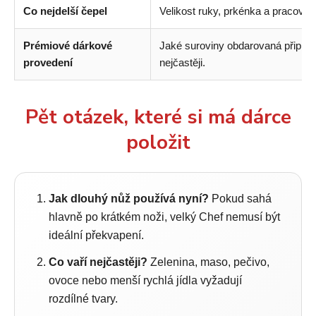
Co nejdelší čepel
Velikost ruky, prkénka a pracovní 
Prémiové dárkové
Jaké suroviny obdarovaná připrav
provedení
nejčastěji.
Pět otázek, které si má dárce
položit
Jak dlouhý nůž používá nyní?
Pokud sahá
hlavně po krátkém noži, velký Chef nemusí být
ideální překvapení.
Co vaří nejčastěji?
Zelenina, maso, pečivo,
ovoce nebo menší rychlá jídla vyžadují
rozdílné tvary.