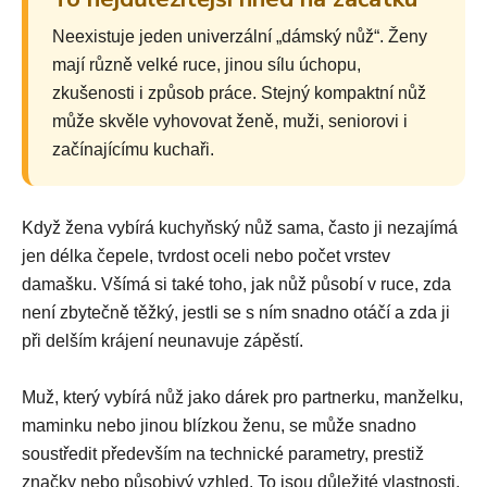
Neexistuje jeden univerzální „dámský nůž“. Ženy
mají různě velké ruce, jinou sílu úchopu,
zkušenosti i způsob práce. Stejný kompaktní nůž
může skvěle vyhovovat ženě, muži, seniorovi i
začínajícímu kuchaři.
Když žena vybírá kuchyňský nůž sama, často ji nezajímá
jen délka čepele, tvrdost oceli nebo počet vrstev
damašku. Všímá si také toho, jak nůž působí v ruce, zda
není zbytečně těžký, jestli se s ním snadno otáčí a zda ji
při delším krájení neunavuje zápěstí.
Muž, který vybírá nůž jako dárek pro partnerku, manželku,
maminku nebo jinou blízkou ženu, se může snadno
soustředit především na technické parametry, prestiž
značky nebo působivý vzhled. To jsou důležité vlastnosti,