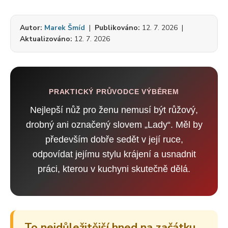
Autor:
Marek Šmíd
|
Publikováno:
12. 7. 2026 |
Aktualizováno:
12. 7. 2026
PRAKTICKÝ PRŮVODCE VÝBĚREM
Nejlepší nůž pro ženu nemusí být růžový,
drobný ani označený slovem „Lady“. Měl by
především dobře sedět v její ruce,
odpovídat jejímu stylu krájení a usnadnit
práci, kterou v kuchyni skutečně dělá.
To nejdůležitější hned na začátku