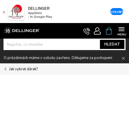
DELLINGER
×
OTEVŘÍT
AppSisto
- In Google Play
Přejít
NÁKUPNÍ
KOŠÍK
na
obsah
HLEDAT
O prázdninách máme v sobotu zavřeno. Děkujeme za pochopení.
Jak vybrat dárek?