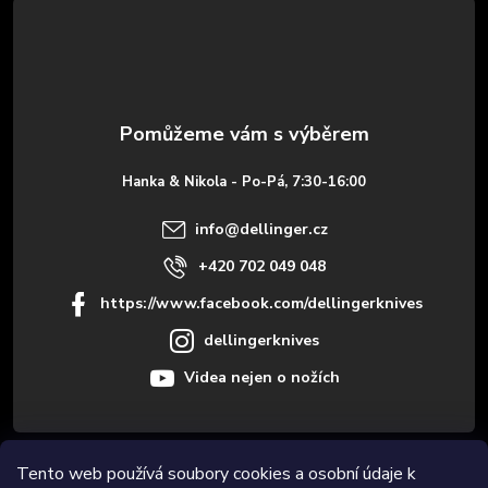
á
p
a
t
Hanka & Nikola - Po-Pá, 7:30-16:00
í
info
@
dellinger.cz
+420 702 049 048
https://www.facebook.com/dellingerknives
dellingerknives
Videa nejen o nožích
Informace pro vás
Tento web používá soubory cookies a osobní údaje k