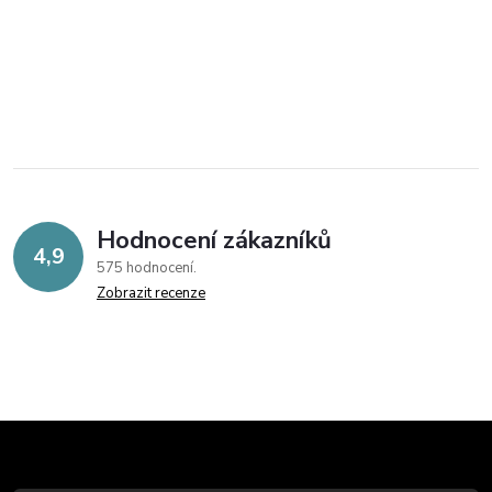
Hodnocení zákazníků
4,9
575 hodnocení
Zobrazit recenze
Z