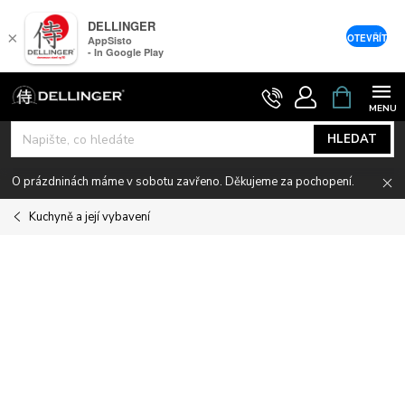
DELLINGER
×
OTEVŘÍT
AppSisto
- In Google Play
Přejít
NÁKUPNÍ
KOŠÍK
na
obsah
HLEDAT
O prázdninách máme v sobotu zavřeno. Děkujeme za pochopení.
Kuchyně a její vybavení