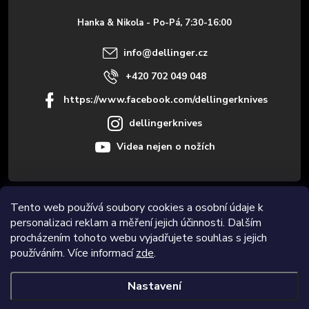
t
Hanka & Nikola - Po-Pá, 7:30-16:00
í
info
@
dellinger.cz
+420 702 049 048
https://www.facebook.com/dellingerknives
dellingerknives
Videa nejen o nožích
Tento web používá soubory cookies a osobní údaje k
Informace pro vás
personalizaci reklam a měření jejich účinnosti. Dalším
procházením tohoto webu vyjadřujete souhlas s jejich
Novinky
používáním. Více informací
zde
.
Nastavení
Copyright 2026
Dellinger.cz
. Všechna práva vyhrazena.
Upravit