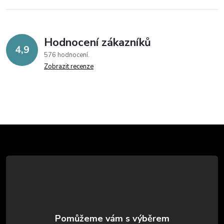
Hodnocení zákazníků
4,9
576 hodnocení
Zobrazit recenze
Z
á
p
a