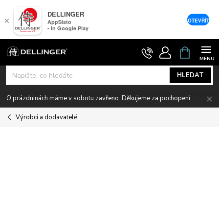
DELLINGER
×
OTEVŘÍT
AppSisto
- In Google Play
Přejít
NÁKUPNÍ
KOŠÍK
na
obsah
HLEDAT
O prázdninách máme v sobotu zavřeno. Děkujeme za pochopení.
Výrobci a dodavatelé