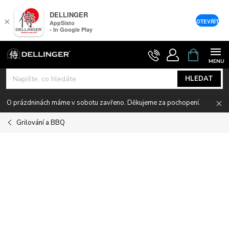
DELLINGER
×
OTEVŘÍT
AppSisto
- In Google Play
Přejít
NÁKUPNÍ
KOŠÍK
na
obsah
HLEDAT
O prázdninách máme v sobotu zavřeno. Děkujeme za pochopení.
Grilování a BBQ