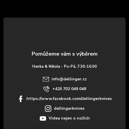
Z
á
p
a
t
Hanka & Nikola - Po-Pá, 7:30-16:00
í
info
@
dellinger.cz
+420 702 049 048
https://www.facebook.com/dellingerknives
dellingerknives
Videa nejen o nožích