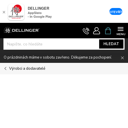
DELLINGER
×
OTEVŘÍT
AppSisto
- In Google Play
Přejít
NÁKUPNÍ
KOŠÍK
na
obsah
HLEDAT
O prázdninách máme v sobotu zavřeno. Děkujeme za pochopení.
Výrobci a dodavatelé