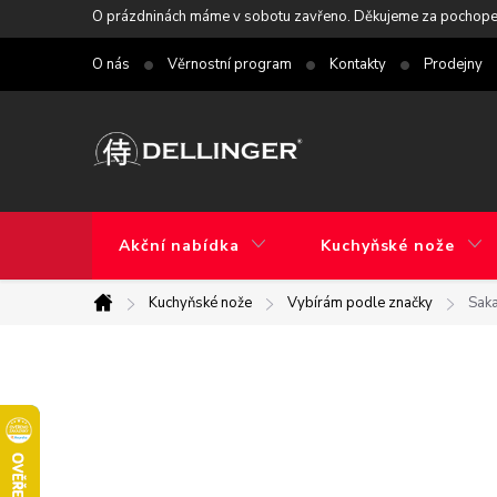
Přejít
O prázdninách máme v sobotu zavřeno. Děkujeme za pochope
na
O nás
Věrnostní program
Kontakty
Prodejny
obsah
Akční nabídka
Kuchyňské nože
Kuchyňské nože
Vybírám podle značky
Saka
Domů