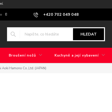
ní.
+420 702 049 048
Blog
Jaký je rozdíl mezi továrním brusem a ručním broušením?
HLEDAT
Broušení nožů
Kuchyně a její vybavení
i Aoki Hamono Co.,Ltd. (JAPAN)