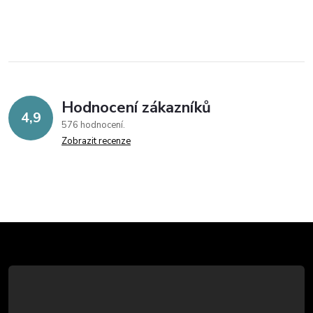
Hodnocení zákazníků
4,9
576 hodnocení
Zobrazit recenze
Z
á
p