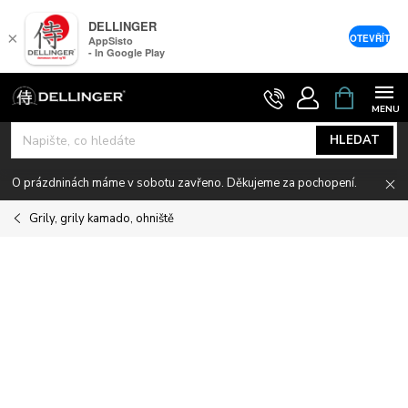
DELLINGER
×
OTEVŘÍT
AppSisto
- In Google Play
Přejít
NÁKUPNÍ
KOŠÍK
na
obsah
HLEDAT
O prázdninách máme v sobotu zavřeno. Děkujeme za pochopení.
Grily, grily kamado, ohniště