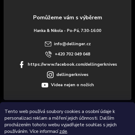
a
t
Hanka & Nikola - Po-Pá, 7:30-16:00
í
info
@
dellinger.cz
+420 702 049 048
https://www.facebook.com/dellingerknives
dellingerknives
Videa nejen o nožích
Informace pro vás
Tento web používá soubory cookies a osobní údaje k
personalizaci reklam a měření jejich účinnosti. Dalším
procházením tohoto webu vyjadřujete souhlas s jejich
Novinky
používáním. Více informací
zde
.