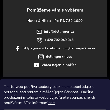
a
t
Hanka & Nikola - Po-Pá, 7:30-16:00
í
info
@
dellinger.cz
+420 702 049 048
https://www.facebook.com/dellingerknives
dellingerknives
Videa nejen o nožích
Tento web používá soubory cookies a osobní údaje k
Informace pro vás
personalizaci reklam a měření jejich účinnosti. Dalším
procházením tohoto webu vyjadřujete souhlas s jejich
Novinky
používáním. Více informací
zde
.