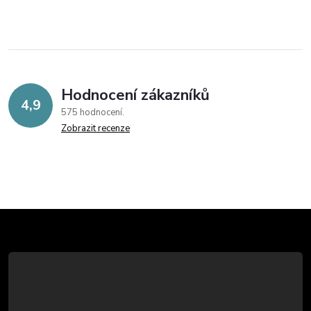
Hodnocení zákazníků
4,9
575 hodnocení
Zobrazit recenze
Z
á
p