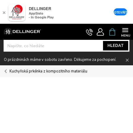
DELLINGER
×
OTEVŘÍT
AppSisto
- In Google Play
Přejít
NÁKUPNÍ
KOŠÍK
na
obsah
HLEDAT
O prázdninách máme v sobotu zavřeno. Děkujeme za pochopení.
Kuchyňská prkénka z kompozitního materiálu