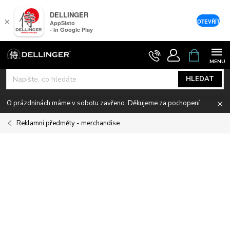
DELLINGER
×
OTEVŘÍT
AppSisto
- In Google Play
Přejít
NÁKUPNÍ
KOŠÍK
na
obsah
HLEDAT
O prázdninách máme v sobotu zavřeno. Děkujeme za pochopení.
Reklamní předměty - merchandise