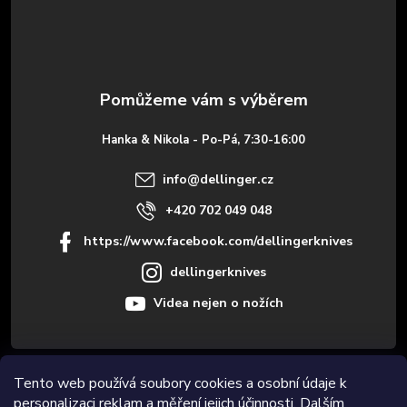
p
a
t
Hanka & Nikola - Po-Pá, 7:30-16:00
í
info
@
dellinger.cz
+420 702 049 048
https://www.facebook.com/dellingerknives
dellingerknives
Videa nejen o nožích
Informace pro vás
Tento web používá soubory cookies a osobní údaje k
personalizaci reklam a měření jejich účinnosti. Dalším