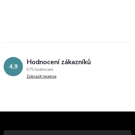
Hodnocení zákazníků
4,9
575 hodnocení
Zobrazit recenze
Z
á