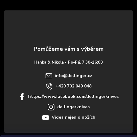
á
p
a
t
Hanka & Nikola - Po-Pá, 7:30-16:00
í
info
@
dellinger.cz
+420 702 049 048
https://www.facebook.com/dellingerknives
dellingerknives
Videa nejen o nožích