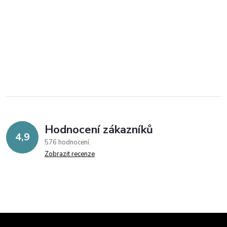
Hodnocení zákazníků
4,9
576 hodnocení
Zobrazit recenze
Z