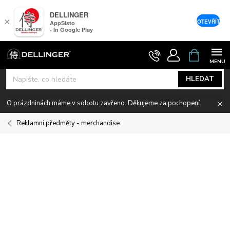
DELLINGER
×
OTEVŘÍT
AppSisto
- In Google Play
Přejít
NÁKUPNÍ
KOŠÍK
na
obsah
HLEDAT
O prázdninách máme v sobotu zavřeno. Děkujeme za pochopení.
Reklamní předměty - merchandise