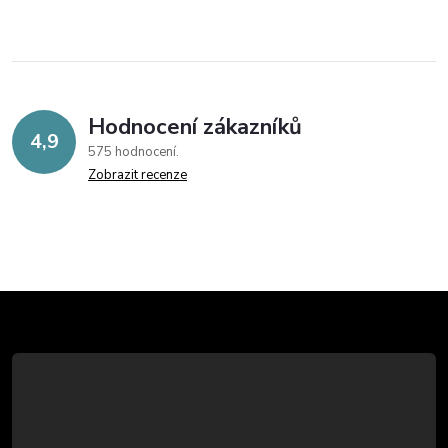
Hodnocení zákazníků
4,9
575 hodnocení
Zobrazit recenze
Z
á
p