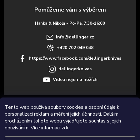
a
t
Hanka & Nikola - Po-Pá, 7:30-16:00
í
info
@
dellinger.cz
+420 702 049 048
https://www.facebook.com/dellingerknives
dellingerknives
Videa nejen o nožích
Informace pro vás
Tento web používá soubory cookies a osobní údaje k
personalizaci reklam a měření jejich účinnosti. Dalším
procházením tohoto webu vyjadřujete souhlas s jejich
Novinky
používáním. Více informací
zde
.