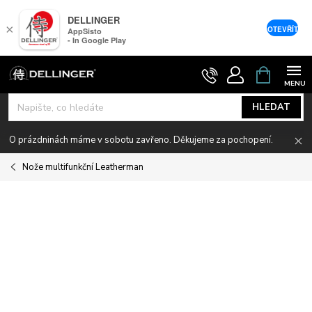
DELLINGER
×
OTEVŘÍT
AppSisto
- In Google Play
Přejít
NÁKUPNÍ
KOŠÍK
na
obsah
HLEDAT
O prázdninách máme v sobotu zavřeno. Děkujeme za pochopení.
Nože multifunkční Leatherman