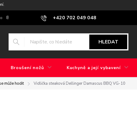
ní.
+420 702 049 048
Blog
Jaký je rozdíl mezi továrním brusem a ručním broušením?
HLEDAT
Broušení nožů
Kuchyně a její vybavení
 se může hodit
Vidlička steaková Dellinger Damascus BBQ VG-10