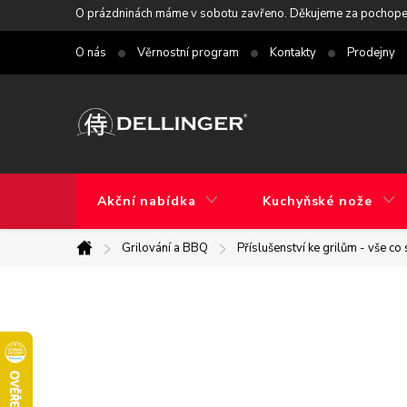
Přejít
O prázdninách máme v sobotu zavřeno. Děkujeme za pochope
na
O nás
Věrnostní program
Kontakty
Prodejny
obsah
Akční nabídka
Kuchyňské nože
Grilování a BBQ
Příslušenství ke grilům - vše co
Domů