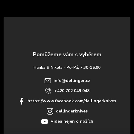
Z
á
p
a
t
Hanka & Nikola - Po-Pá, 7:30-16:00
í
info
@
dellinger.cz
+420 702 049 048
https://www.facebook.com/dellingerknives
dellingerknives
Videa nejen o nožích