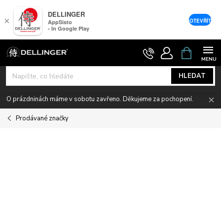
DELLINGER
×
OTEVŘÍT
AppSisto
- In Google Play
Přejít
NÁKUPNÍ
KOŠÍK
na
obsah
HLEDAT
O prázdninách máme v sobotu zavřeno. Děkujeme za pochopení.
Prodávané značky