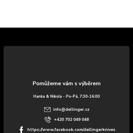
Z
á
p
a
t
Hanka & Nikola - Po-Pá, 7:30-16:00
í
info
@
dellinger.cz
+420 702 049 048
https://www.facebook.com/dellingerknives