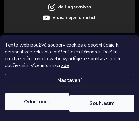
dellingerknives
Videa nejen o nožích
Informace pro vás
Tento web používá soubory cookies a osobní údaje k
personalizaci reklam a měření jejich účinnosti. Dalším
procházením tohoto webu vyjadřujete souhlas s jejich
Novinky
používáním. Více informací
zde
.
Nastavení
Copyright 2026
Dellinger.cz
. Všechna práva vyhrazena.
Upravit
nastavení cookies
Odmítnout
Souhlasím
Vytvořil Shoptet Premium