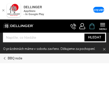
DELLINGER
×
OTEVŘÍT
AppSisto
- In Google Play
Přejít
NÁKUPNÍ
KOŠÍK
na
obsah
HLEDAT
O prázdninách máme v sobotu zavřeno. Děkujeme za pochopení.
BBQ nože