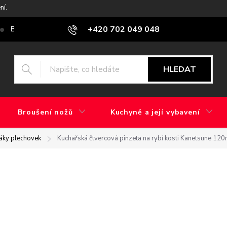
ní.
+420 702 049 048
Blog
Jaký je rozdíl mezi továrním brusem a ručním broušením?
HLEDAT
Broušení nožů
Kuchyně a její vybavení
ráky plechovek
Kuchařská čtvercová pinzeta na rybí kosti Kanetsune 120mm