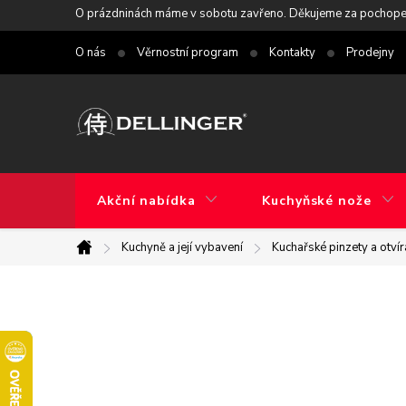
Přejít
O prázdninách máme v sobotu zavřeno. Děkujeme za pochope
na
O nás
Věrnostní program
Kontakty
Prodejny
obsah
Akční nabídka
Kuchyňské nože
Kuchyně a její vybavení
Kuchařské pinzety a otví
Domů