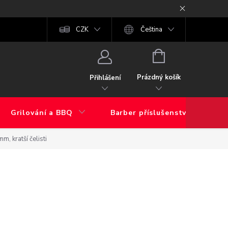
Obchodní podmínky
CZK
Moje objednávka
Čeština
GDPR
FAQ
NÁKUPNÍ
KOŠÍK
Prázdný košík
Přihlášení
Grilování a BBQ
Barber příslušenství
, kratší čelisti