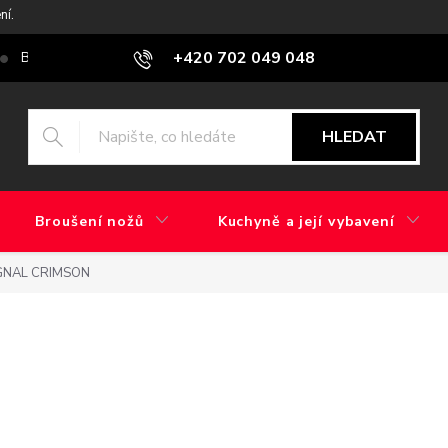
ní.
+420 702 049 048
Blog
Jaký je rozdíl mezi továrním brusem a ručním broušením?
HLEDAT
Broušení nožů
Kuchyně a její vybavení
GNAL CRIMSON