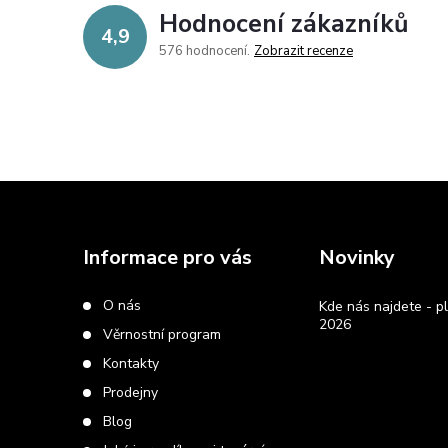
Hodnocení zákazníků
4,9
576 hodnocení
Zobrazit recenze
Z
á
Informace pro vás
Novinky
p
O nás
Kde nás najdete - pl
2026
Věrnostní program
a
Kontakty
t
Prodejny
Blog