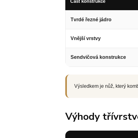
Část konstrukce
Tvrdé řezné jádro
Vnější vrstvy
Sendvičová konstrukce
Výsledkem je nůž, který kombi
Výhody třívrst