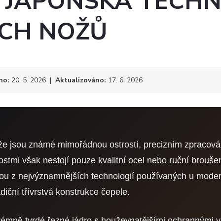
Í JAPONSKÁ TECH
CH NOŽŮ
no:
20. 5. 2026 |
Aktualizováno:
17. 6. 2026
e jsou známé mimořádnou ostrostí, precizním zpracov
nostmi však nestojí pouze kvalitní ocel nebo ruční brouše
ou z nejvýznamnějších technologií používaných u moder
adiční třívrstvá konstrukce čepele.
mně tvrdé řezné jádro s houževnatějšími ochrannými v