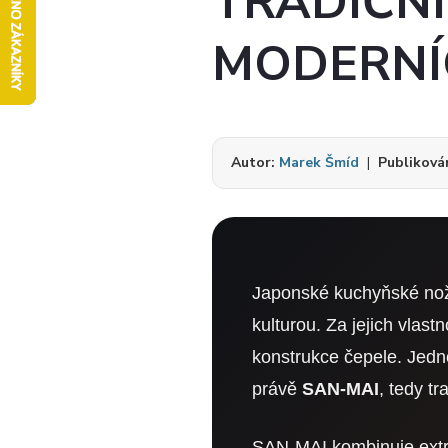
TRADIČN
MODERNÍ
Autor:
Marek Šmíd
|
Publiková
Japonské kuchyňské nož
kulturou. Za jejich vlast
konstrukce čepele. Jedn
právě
SAN-MAI
, tedy tr
SAN-MAI kombinuje extré