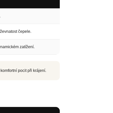
.
ževnatost čepele.
dynamickém zatížení.
omfortní pocit při krájení.