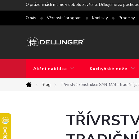
Přejít
O prázdninách máme v sobotu zavřeno. Děkujeme za pochope
na
O nás
Věrnostní program
Kontakty
Prodejny
obsah
Akční nabídka
Kuchyňské nože
Blog
Třívrstvá konstrukce SAN-MAI – tradiční j
Domů
TŘÍVRSTV