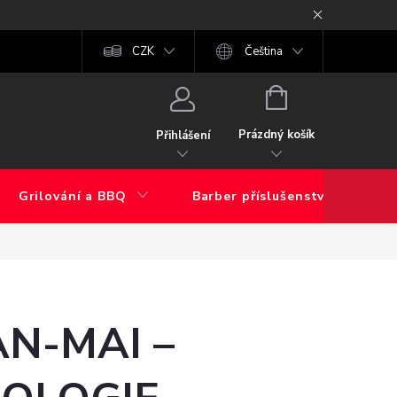
Obchodní podmínky
CZK
Moje objednávka
Čeština
GDPR
FAQ
NÁKUPNÍ
KOŠÍK
Prázdný košík
Přihlášení
Grilování a BBQ
Barber příslušenství
N-MAI –