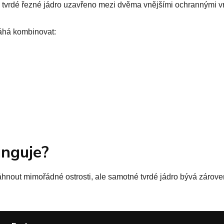
je tvrdé řezné jádro uzavřeno mezi dvěma vnějšími ochrannými vr
áhá kombinovat:
nguje?
hnout mimořádné ostrosti, ale samotné tvrdé jádro bývá zároveň