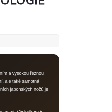
NOLOGIE
áním a vysokou řeznou
ní, ale také samotná
ních japonských nožů je
rstvami. Výsledkem je