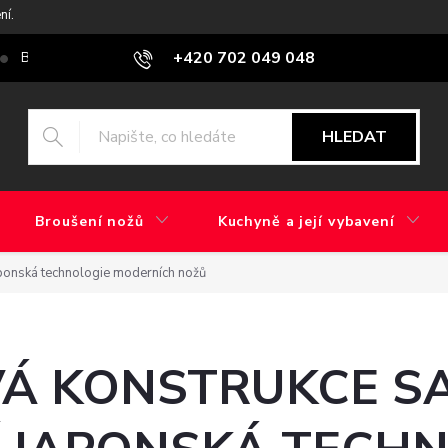
ní.
+420 702 049 048
Blog
Jaký je rozdíl mezi továrním brusem a ručním broušením?
HLEDAT
Broušení nožů
Kuchyně a její vybavení
aponská technologie moderních nožů
Á KONSTRUKCE SA