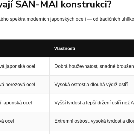
ívají SAN-MAI konstrukci?
ého spektra moderních japonských ocelí — od tradičních uhlíko
Vlastnosti
vá japonská ocel
Dobrá houževnatost, snadné broušení 
vá nerezová ocel
Vysoká ostrost a dlouhá výdrž ostří
 japonská ocel
Vyšší tvrdost a lepší držení ostří než
á ocel
Extrémní ostrost, vysoká tvrdost a dlo