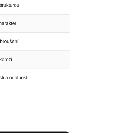
trukturou
harakter
 broušení
korozi
ti a odolnosti