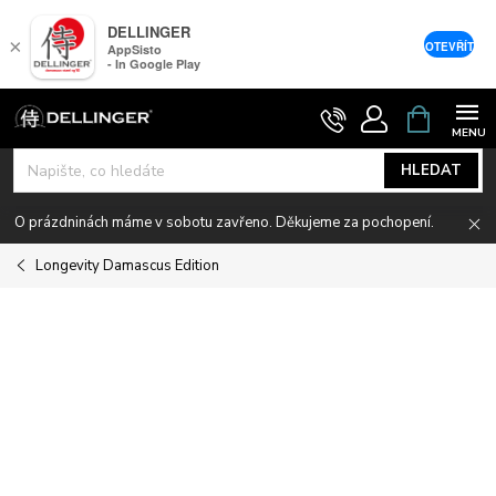
DELLINGER
×
OTEVŘÍT
AppSisto
- In Google Play
Přejít
NÁKUPNÍ
KOŠÍK
na
obsah
HLEDAT
O prázdninách máme v sobotu zavřeno. Děkujeme za pochopení.
Longevity Damascus Edition