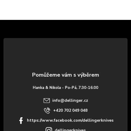
Z
á
p
a
t
Hanka & Nikola - Po-Pá, 7:30-16:00
í
info
@
dellinger.cz
+420 702 049 048
https://www.facebook.com/dellingerknives
dellingerknives