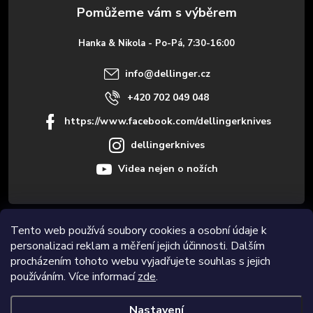
a
t
Hanka & Nikola - Po-Pá, 7:30-16:00
í
info
@
dellinger.cz
+420 702 049 048
https://www.facebook.com/dellingerknives
dellingerknives
Videa nejen o nožích
Tento web používá soubory cookies a osobní údaje k
Informace pro vás
personalizaci reklam a měření jejich účinnosti. Dalším
procházením tohoto webu vyjadřujete souhlas s jejich
Novinky
používáním. Více informací
zde
.
Nastavení