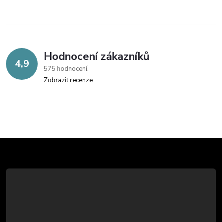
Hodnocení zákazníků
4,9
575 hodnocení
Zobrazit recenze
Z
á
p