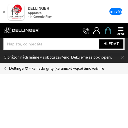
DELLINGER
×
OTEVŘÍT
AppSisto
- In Google Play
Přejít
NÁKUPNÍ
KOŠÍK
na
obsah
HLEDAT
O prázdninách máme v sobotu zavřeno. Děkujeme za pochopení.
Dellinger® - kamado grily (keramické vejce) Smoke&Fire