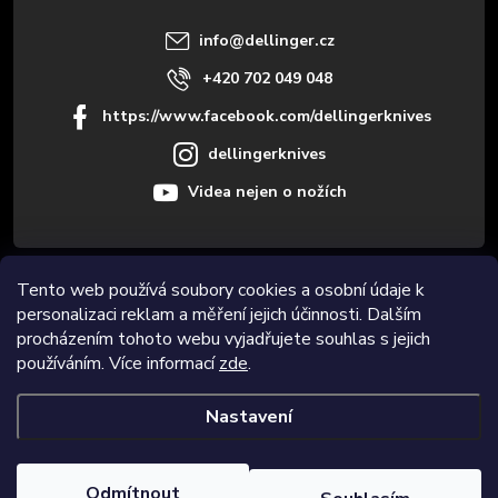
í
info
@
dellinger.cz
+420 702 049 048
https://www.facebook.com/dellingerknives
dellingerknives
Videa nejen o nožích
Tento web používá soubory cookies a osobní údaje k
Informace pro vás
personalizaci reklam a měření jejich účinnosti. Dalším
procházením tohoto webu vyjadřujete souhlas s jejich
Novinky
používáním. Více informací
zde
.
Nastavení
Copyright 2026
Dellinger.cz
. Všechna práva vyhrazena.
Upravit
nastavení cookies
Odmítnout