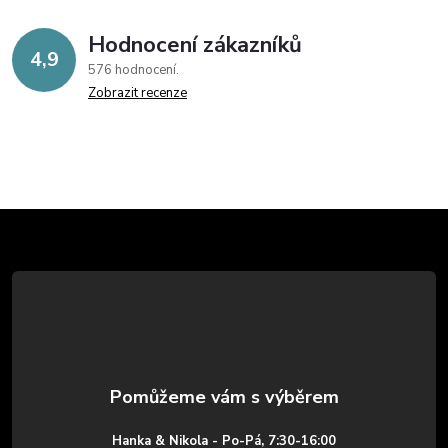
Hodnocení zákazníků
4,9
576 hodnocení
Zobrazit recenze
Z
á
p
a
t
Hanka & Nikola - Po-Pá, 7:30-16:00