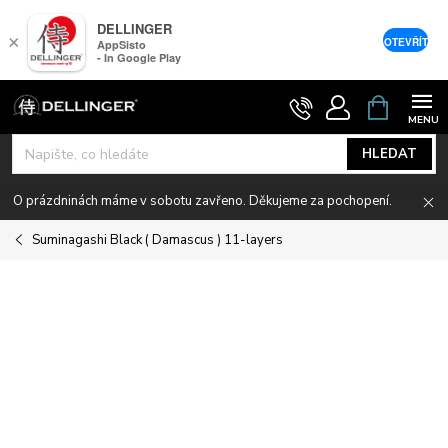
DELLINGER
×
OTEVŘÍT
AppSisto
- In Google Play
Přejít
NÁKUPNÍ
KOŠÍK
na
obsah
HLEDAT
O prázdninách máme v sobotu zavřeno. Děkujeme za pochopení.
Suminagashi Black ( Damascus ) 11-layers