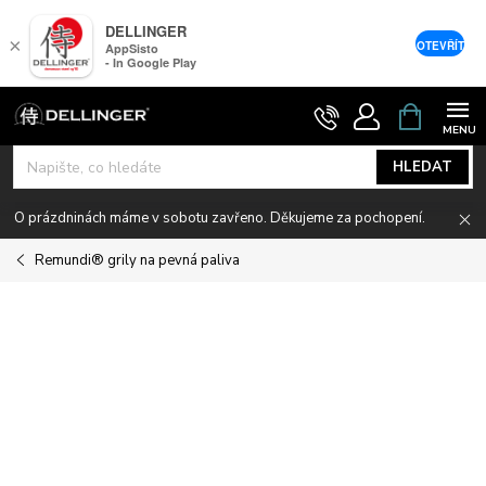
DELLINGER
×
OTEVŘÍT
AppSisto
- In Google Play
Přejít
NÁKUPNÍ
KOŠÍK
na
obsah
HLEDAT
O prázdninách máme v sobotu zavřeno. Děkujeme za pochopení.
Remundi® grily na pevná paliva