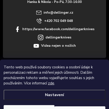
Hanka & Nikola - Po-Pá, 7:30-16:00
í
info
@
dellinger.cz
+420 702 049 048
https://www.facebook.com/dellingerknives
dellingerknives
Videa nejen o nožích
Tento web používá soubory cookies a osobní údaje k
Informace pro vás
personalizaci reklam a měření jejich účinnosti. Dalším
procházením tohoto webu vyjadřujete souhlas s jejich
Novinky
používáním. Více informací
zde
.
Nastavení
Copyright 2026
Dellinger.cz
. Všechna práva vyhrazena.
Upravit
nastavení cookies