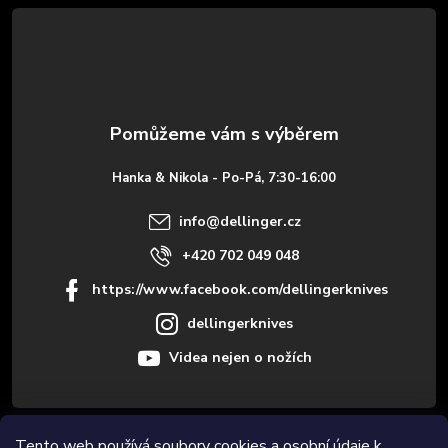
á
p
a
t
Hanka & Nikola - Po-Pá, 7:30-16:00
í
info
@
dellinger.cz
+420 702 049 048
https://www.facebook.com/dellingerknives
dellingerknives
Videa nejen o nožích
Informace pro vás
Tento web používá soubory cookies a osobní údaje k