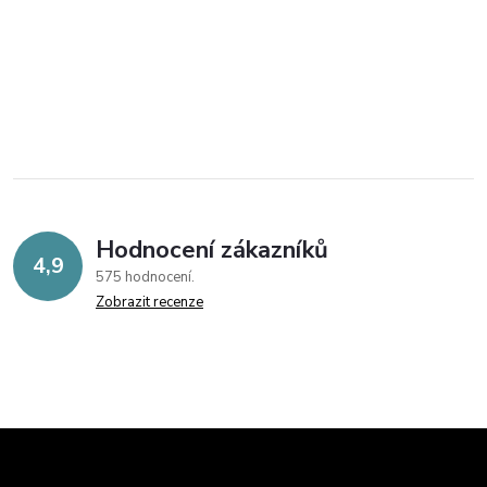
Hodnocení zákazníků
4,9
575 hodnocení
Zobrazit recenze
Z