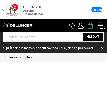
DELLINGER
×
OTEVŘÍT
AppSisto
- In Google Play
Přejít
NÁKUPNÍ
KOŠÍK
na
obsah
HLEDAT
O prázdninách máme v sobotu zavřeno. Děkujeme za pochopení.
Hokiyama Cutlery