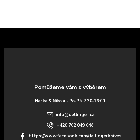
Z
á
p
a
t
Hanka & Nikola - Po-Pá, 7:30-16:00
í
info
@
dellinger.cz
+420 702 049 048
https://www.facebook.com/dellingerknives