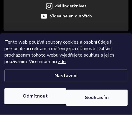
dellingerknives
Videa nejen o nožích
Tento web používá soubory cookies a osobní údaje k
Informace pro vás
personalizaci reklam a měření jejich účinnosti. Dalším
procházením tohoto webu vyjadřujete souhlas s jejich
Novinky
používáním. Více informací
zde
.
Nastavení
Copyright 2026
Dellinger.cz
. Všechna práva vyhrazena.
Upravit
nastavení cookies
Odmítnout
Souhlasím
Vytvořil Shoptet Premium