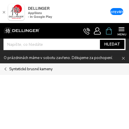
DELLINGER
×
OTEVŘÍT
AppSisto
- In Google Play
Přejít
NÁKUPNÍ
KOŠÍK
na
obsah
HLEDAT
O prázdninách máme v sobotu zavřeno. Děkujeme za pochopení.
Syntetické brusné kameny