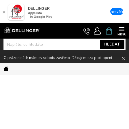
DELLINGER
×
OTEVŘÍT
AppSisto
- In Google Play
Přejít
NÁKUPNÍ
KOŠÍK
na
obsah
HLEDAT
O prázdninách máme v sobotu zavřeno. Děkujeme za pochopení.
Domů