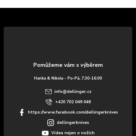
Z
á
p
a
t
Hanka & Nikola - Po-Pá, 7:30-16:00
í
info
@
dellinger.cz
+420 702 049 048
https://www.facebook.com/dellingerknives
dellingerknives
Videa nejen o nožích