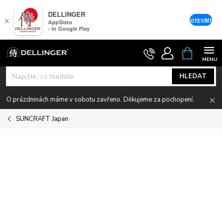
DELLINGER
×
OTEVŘÍT
AppSisto
- In Google Play
Přejít
NÁKUPNÍ
KOŠÍK
na
obsah
HLEDAT
O prázdninách máme v sobotu zavřeno. Děkujeme za pochopení.
SUNCRAFT Japan