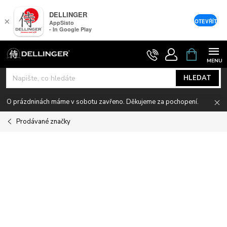
DELLINGER
×
OTEVŘÍT
AppSisto
- In Google Play
Přejít
NÁKUPNÍ
KOŠÍK
na
obsah
HLEDAT
O prázdninách máme v sobotu zavřeno. Děkujeme za pochopení.
Prodávané značky