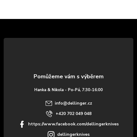
Z
á
p
a
t
Hanka & Nikola - Po-Pá, 7:30-16:00
í
info
@
dellinger.cz
+420 702 049 048
https://www.facebook.com/dellingerknives
dellingerknives