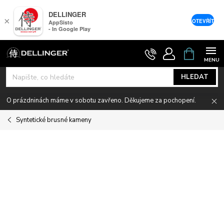
DELLINGER
×
OTEVŘÍT
AppSisto
- In Google Play
Přejít
NÁKUPNÍ
KOŠÍK
na
obsah
HLEDAT
O prázdninách máme v sobotu zavřeno. Děkujeme za pochopení.
Syntetické brusné kameny