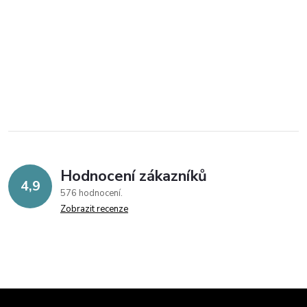
Hodnocení zákazníků
4,9
576 hodnocení
Zobrazit recenze
Z