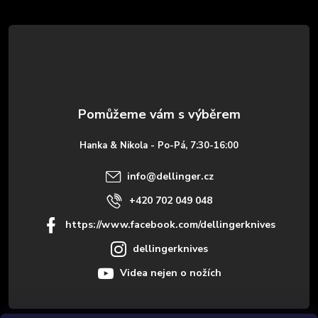
á
p
a
t
Hanka & Nikola - Po-Pá, 7:30-16:00
í
info
@
dellinger.cz
+420 702 049 048
https://www.facebook.com/dellingerknives
dellingerknives
Videa nejen o nožích